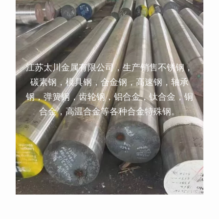
江苏太川金属有限公司，生产销售不锈钢，
碳素钢，模具钢，合金钢，高速钢，轴承
钢，弹簧钢，齿轮钢，铝合金，钛合金，铜
合金，高温合金等各种合金特殊钢。