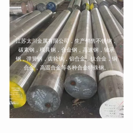
江苏太川金属有限公司，生产销售不锈钢，
碳素钢，模具钢，合金钢，高速钢，轴承
钢，弹簧钢，齿轮钢，铝合金，钛合金，铜
合金，高温合金等各种合金特殊钢。