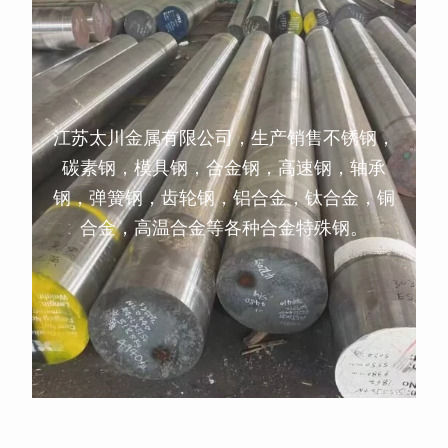
江苏太川金属有限公司，生产销售不锈钢，
碳素钢，模具钢，合金钢，高速钢，轴承
钢，弹簧钢，齿轮钢，铝合金，钛合金，铜
合金，高温合金等各种合金特殊钢。