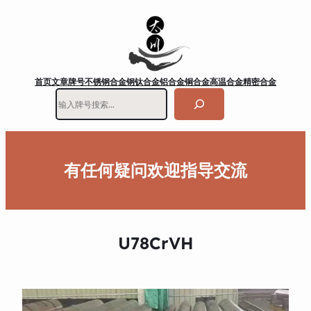
首页
文章
牌号
不锈钢
合金钢
钛合金
铝合金
铜合金
高温合金
精密合金
搜
索
有任何疑问欢迎指导交流
U78CrVH