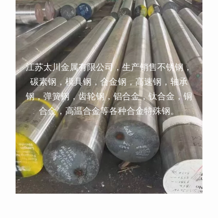
江苏太川金属有限公司，生产销售不锈钢，
碳素钢，模具钢，合金钢，高速钢，轴承
钢，弹簧钢，齿轮钢，铝合金，钛合金，铜
合金，高温合金等各种合金特殊钢。