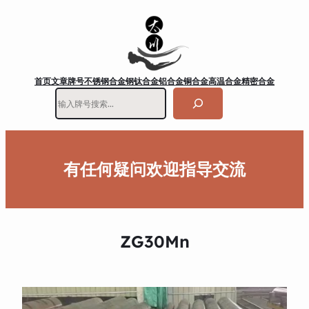
首页
文章
牌号
不锈钢
合金钢
钛合金
铝合金
铜合金
高温合金
精密合金
搜
索
有任何疑问欢迎指导交流
ZG30Mn