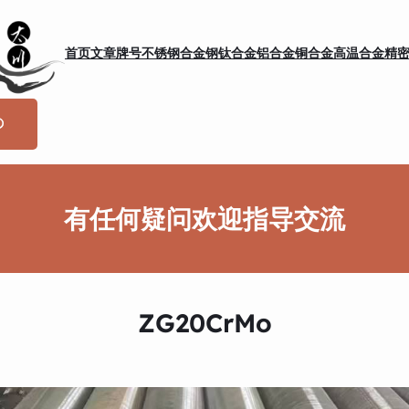
首页
文章
牌号
不锈钢
合金钢
钛合金
铝合金
铜合金
高温合金
精
有任何疑问欢迎指导交流
ZG20CrMo