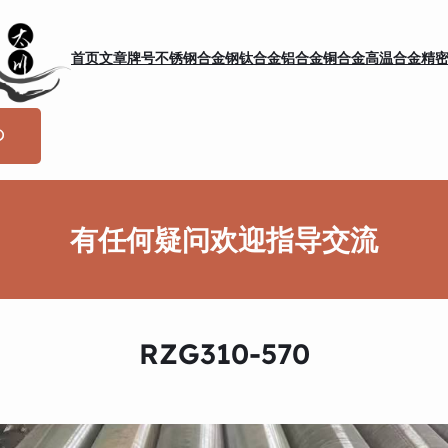
首页
文章
牌号
不锈钢
合金钢
钛合金
铝合金
铜合金
高温合金
精
有任何疑问欢迎指导交流
RZG310-570