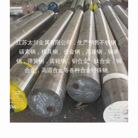
江苏太川金属有限公司，生产销售不锈钢，
碳素钢，模具钢，合金钢，高速钢，轴承
钢，弹簧钢，齿轮钢，铝合金，钛合金，铜
合金，高温合金等各种合金特殊钢。