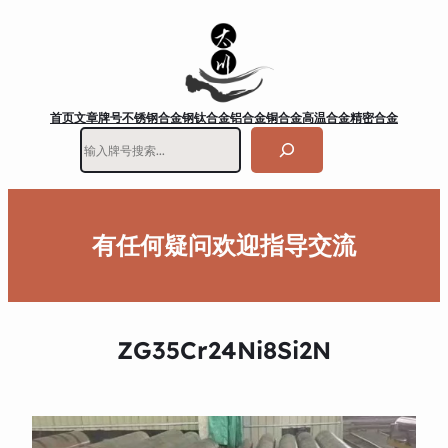
首页
文章
牌号
不锈钢
合金钢
钛合金
铝合金
铜合金
高温合金
精密合金
搜
索
有任何疑问欢迎指导交流
ZG35Cr24Ni8Si2N