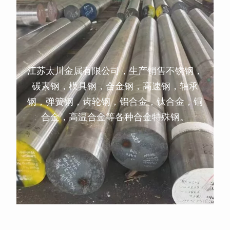
江苏太川金属有限公司，生产销售不锈钢，
碳素钢，模具钢，合金钢，高速钢，轴承
钢，弹簧钢，齿轮钢，铝合金，钛合金，铜
合金，高温合金等各种合金特殊钢。