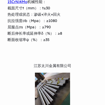
15CrNi4Mo
机械性能：
截面尺寸t（mm）：t≤30
热处理或状态：渗碳+淬火+回火
抗拉强度σb（Mpa）：≥1080
屈服点σs（Mpa）：≥790
断后伸长率或延伸率δ（%）：≥8
断面收缩率ψ（%）：≥35
江苏太川金属有限公司