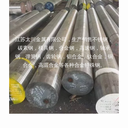
江苏太川金属有限公司，生产销售不锈钢，
碳素钢，模具钢，合金钢，高速钢，轴承
钢，弹簧钢，齿轮钢，铝合金，钛合金，铜
合金，高温合金等各种合金特殊钢。