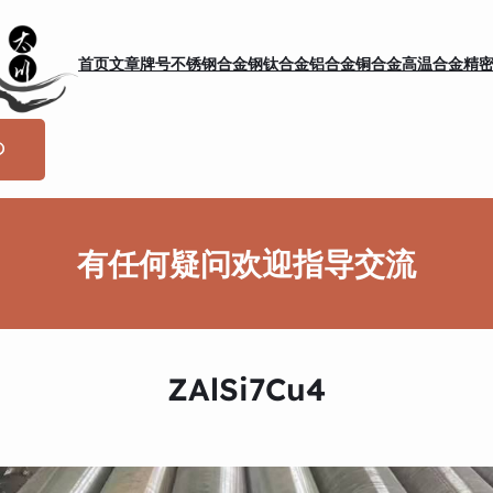
首页
文章
牌号
不锈钢
合金钢
钛合金
铝合金
铜合金
高温合金
精
有任何疑问欢迎指导交流
ZAlSi7Cu4