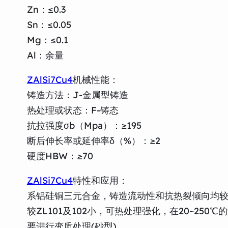
Zn：≤0.3
Sn：≤0.05
Mg：≤0.1
Al：余量
ZAlSi7Cu4
机械性能：
铸造方法：J-金属型铸造
热处理或状态：F-铸态
抗拉强度σb（Mpa）：≥195
断后伸长率或延伸率δ（%）：≥2
硬度HBW：≥70
ZAlSi7Cu4
特性和应用：
系铝硅铜三元合金，铸造流动性和抗热裂倾向均较ZL
较ZL101及102小，可热处理强化，在20~25
要进行变质处理(砂型)。