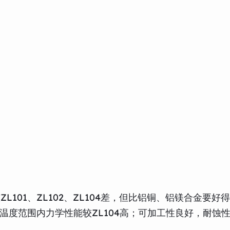
101、ZL102、ZL104差，但比铝铜、铝镁合金要好
0℃的温度范围内力学性能较ZL104高；可加工性良好，耐蚀