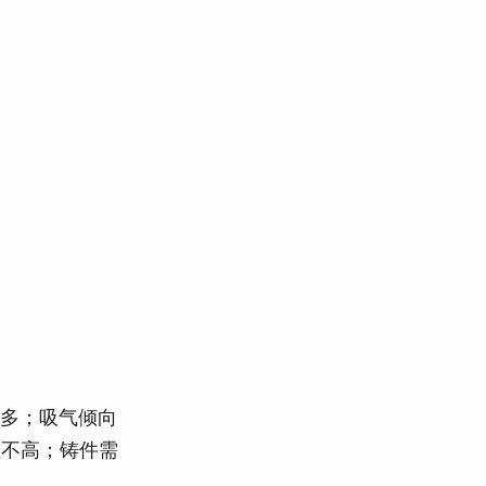
得多；吸气倾向
性不高；铸件需