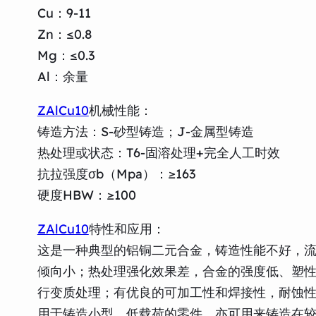
Cu：9-11
Zn：≤0.8
Mg：≤0.3
Al：余量
ZAlCu10
机械性能：
铸造方法：S-砂型铸造；J-金属型铸造
热处理或状态：T6-固溶处理+完全人工时效
抗拉强度σb（Mpa）：≥163
硬度HBW：≥100
ZAlCu10
特性和应用：
这是一种典型的铝铜二元合金，铸造性能不好，流动
倾向小；热处理强化效果差，合金的强度低、塑
行变质处理；有优良的可加工性和焊接性，耐蚀
用于铸造小型、低载荷的零件，亦可用来铸造在较