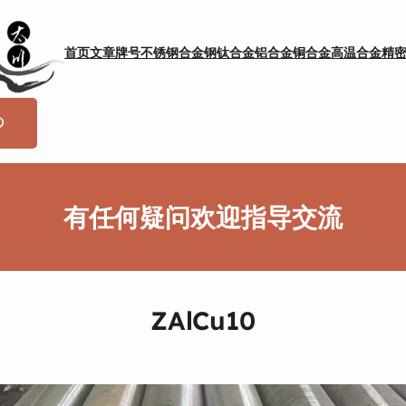
首页
文章
牌号
不锈钢
合金钢
钛合金
铝合金
铜合金
高温合金
精
有任何疑问欢迎指导交流
ZAlCu10