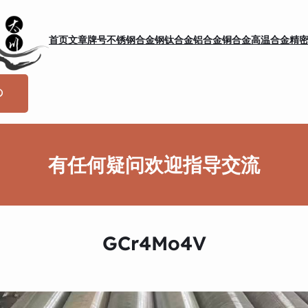
首页
文章
牌号
不锈钢
合金钢
钛合金
铝合金
铜合金
高温合金
精
有任何疑问欢迎指导交流
GCr4Mo4V