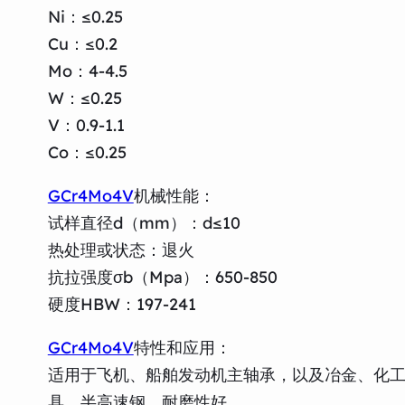
Ni：≤0.25
Cu：≤0.2
Mo：4-4.5
W：≤0.25
V：0.9-1.1
Co：≤0.25
GCr4Mo4V
机械性能：
试样直径d（mm）：d≤10
热处理或状态：退火
抗拉强度σb（Mpa）：650-850
硬度HBW：197-241
GCr4Mo4V
特性和应用：
适用于飞机、船舶发动机主轴承，以及冶金、化
具。半高速钢，耐磨性好。