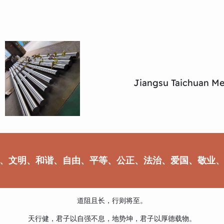
Jiangsu Taichuan Met
、文明、和谐、自由、平等、公正、法治、爱国、敬业
道阻且长，行则将至。
天行健，君子以自强不息，地势坤，君子以厚德载物。