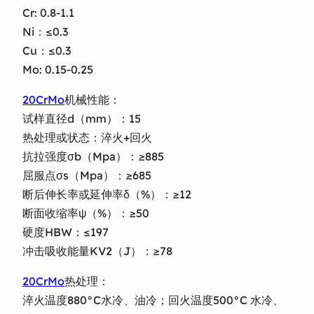
Cr: 0.8-1.1
Ni：≤0.3
Cu：≤0.3
Mo: 0.15-0.25
20CrMo
机械性能：
试样直径d（mm）：15
热处理或状态：淬火+回火
抗拉强度σb（Mpa）：≥885
屈服点σs（Mpa）：≥685
断后伸长率或延伸率δ（%）：≥12
断面收缩率ψ（%）：≥50
硬度HBW：≤197
冲击吸收能量KV2（J）：≥78
20CrMo
热处理：
淬火温度880°C水冷、油冷；回火温度500°C 水冷、