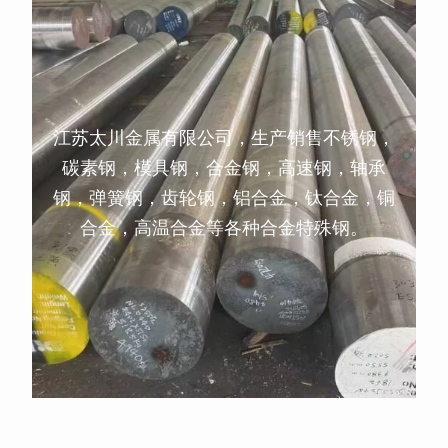
江苏太川金属有限公司，生产销售不锈钢，
碳素钢，模具钢，合金钢，高速钢，轴承
钢，弹簧钢，齿轮钢，铝合金，钛合金，铜
合金，高温合金等各种合金特殊钢。