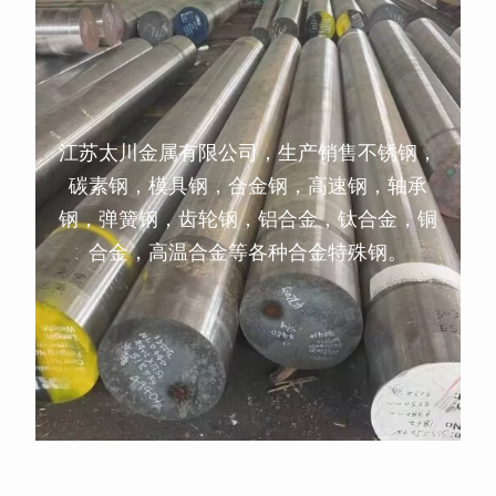
江苏太川金属有限公司，生产销售不锈钢，
碳素钢，模具钢，合金钢，高速钢，轴承
钢，弹簧钢，齿轮钢，铝合金，钛合金，铜
合金，高温合金等各种合金特殊钢。