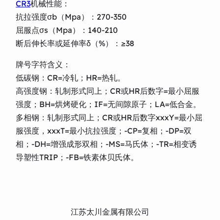
CR3
机械性能：
抗拉强度σb（Mpa）：270-350
屈服点σs（Mpa）：140-210
断后伸长率或延伸率δ（%）：≥38
牌号字符含义：
低碳钢：CR=冷轧；HR=热轧。
高强度钢：轧制形式同上；CR或HR后数字=最小屈服
强度；BH=烘烤硬化；IF=无间隙原子；LA=低合金。
多相钢：轧制形式同上；CR或HR后数字xxxY=最小屈
服强度，xxxT=最小抗拉强度；-CP=复相；-DP=双
相；-DH=增强成形双相；-MS=马氏体；-TR=相变诱
导塑性TRIP；-FB=铁素体贝氏体。
江苏太川金属有限公司