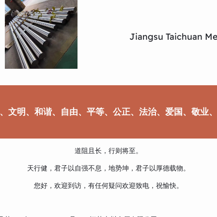
Jiangsu Taichuan Met
、文明、和谐、自由、平等、公正、法治、爱国、敬业
道阻且长，行则将至。
天行健，君子以自强不息，地势坤，君子以厚德载物。
您好，欢迎到访，有任何疑问欢迎致电，祝愉快。