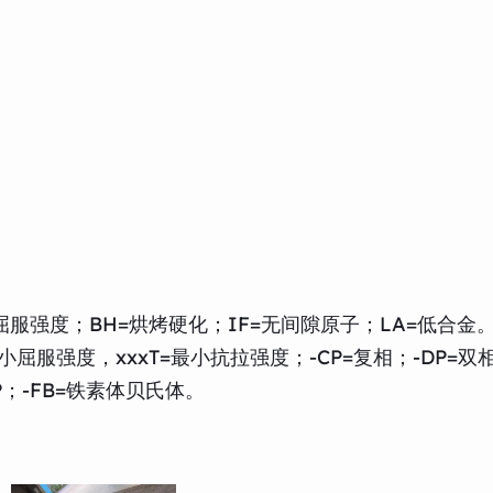
服强度；BH=烘烤硬化；IF=无间隙原子；LA=低合金
屈服强度，xxxT=最小抗拉强度；-CP=复相；-DP=双相
P；-FB=铁素体贝氏体。