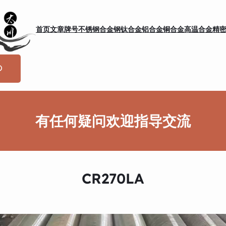
首页
文章
牌号
不锈钢
合金钢
钛合金
铝合金
铜合金
高温合金
精
有任何疑问欢迎指导交流
CR270LA