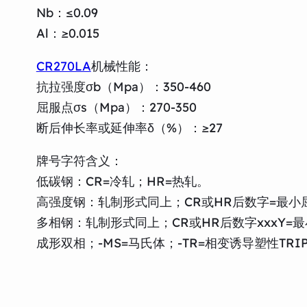
Nb：≤0.09
Al：≥0.015
CR270LA
机械性能：
抗拉强度σb（Mpa）：350-460
屈服点σs（Mpa）：270-350
断后伸长率或延伸率δ（%）：≥27
牌号字符含义：
低碳钢：CR=冷轧；HR=热轧。
高强度钢：轧制形式同上；CR或HR后数字=最小屈
多相钢：轧制形式同上；CR或HR后数字xxxY=最小
成形双相；-MS=马氏体；-TR=相变诱导塑性TRI