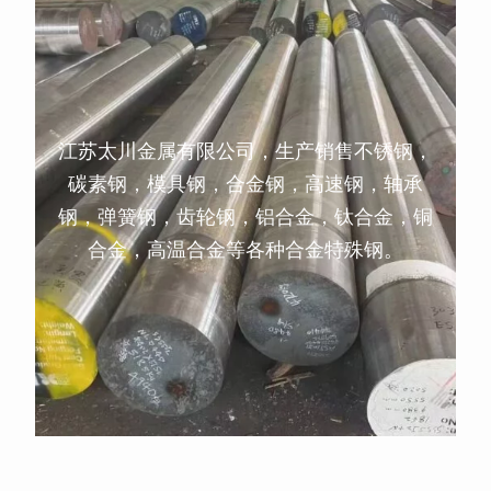
江苏太川金属有限公司，生产销售不锈钢，
碳素钢，模具钢，合金钢，高速钢，轴承
钢，弹簧钢，齿轮钢，铝合金，钛合金，铜
合金，高温合金等各种合金特殊钢。