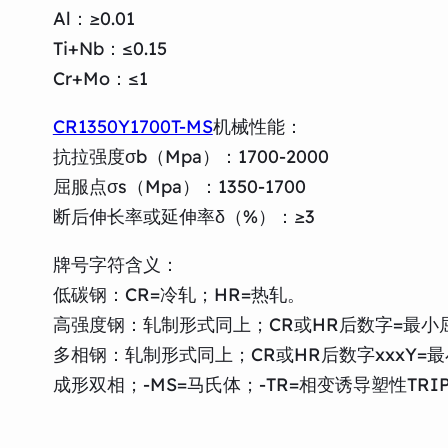
Al：≥0.01
Ti+Nb：≤0.15
Cr+Mo：≤1
CR1350Y1700T-MS
机械性能：
抗拉强度σb（Mpa）：1700-2000
屈服点σs（Mpa）：1350-1700
断后伸长率或延伸率δ（%）：≥3
牌号字符含义：
低碳钢：CR=冷轧；HR=热轧。
高强度钢：轧制形式同上；CR或HR后数字=最小屈
多相钢：轧制形式同上；CR或HR后数字xxxY=最小
成形双相；-MS=马氏体；-TR=相变诱导塑性TRI