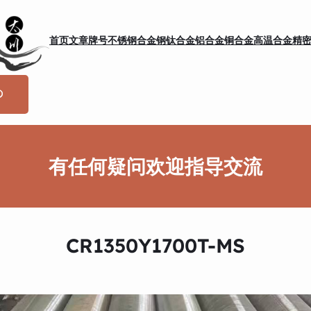
首页
文章
牌号
不锈钢
合金钢
钛合金
铝合金
铜合金
高温合金
精
有任何疑问欢迎指导交流
CR1350Y1700T-MS