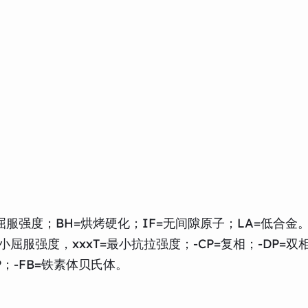
服强度；BH=烘烤硬化；IF=无间隙原子；LA=低合金
屈服强度，xxxT=最小抗拉强度；-CP=复相；-DP=双相
P；-FB=铁素体贝氏体。