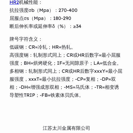
HR2
机械性能：
抗拉强度σb（Mpa）：270-400
屈服点σs（Mpa）：180-290
断后伸长率或延伸率δ（%）：≥34
牌号字符含义：
低碳钢：CR=冷轧；HR=热轧。
高强度钢：轧制形式同上；CR或HR后数字=最小屈服
强度；BH=烘烤硬化；IF=无间隙原子；LA=低合金。
多相钢：轧制形式同上；CR或HR后数字xxxY=最小屈
服强度，xxxT=最小抗拉强度；-CP=复相；-DP=双
相；-DH=增强成形双相；-MS=马氏体；-TR=相变诱
导塑性TRIP；-FB=铁素体贝氏体。
江苏太川金属有限公司