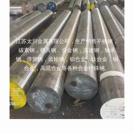
江苏太川金属有限公司，生产销售不锈钢，
碳素钢，模具钢，合金钢，高速钢，轴承
钢，弹簧钢，齿轮钢，铝合金，钛合金，铜
合金，高温合金等各种合金特殊钢。