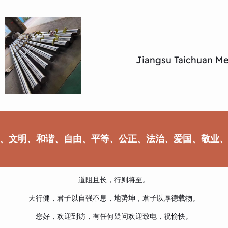
Jiangsu Taichuan Met
、文明、和谐、自由、平等、公正、法治、爱国、敬业
道阻且长，行则将至。
天行健，君子以自强不息，地势坤，君子以厚德载物。
您好，欢迎到访，有任何疑问欢迎致电，祝愉快。