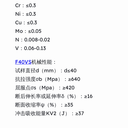
Cr：≤0.3
Ni：≤0.3
Cu：≤0.3
Mo：≤0.05
N：0.008-0.02
V：0.06-0.13
F40VS
机械性能：
试样直径d（mm）：d≤40
抗拉强度σb（Mpa）：≥640
屈服点σs（Mpa）：≥420
断后伸长率或延伸率δ（%）：≥16
断面收缩率ψ（%）：≥35
冲击吸收能量KV2（J）：≥37