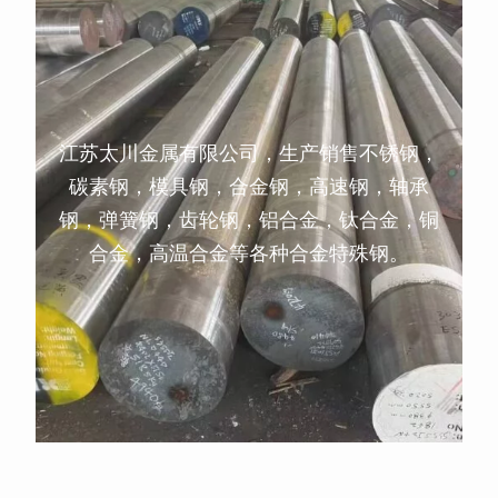
江苏太川金属有限公司，生产销售不锈钢，
碳素钢，模具钢，合金钢，高速钢，轴承
钢，弹簧钢，齿轮钢，铝合金，钛合金，铜
合金，高温合金等各种合金特殊钢。