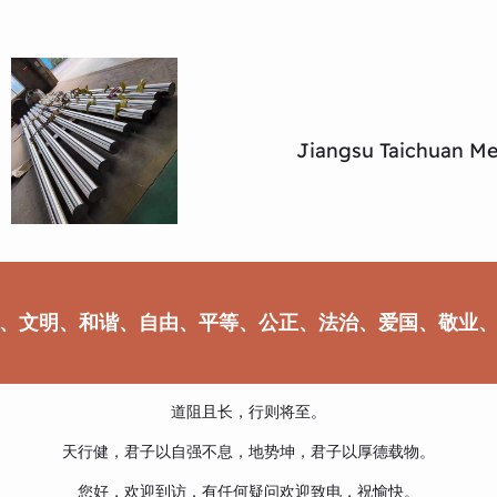
Jiangsu Taichuan Met
、文明、和谐、自由、平等、公正、法治、爱国、敬业
道阻且长，行则将至。
天行健，君子以自强不息，地势坤，君子以厚德载物。
您好，欢迎到访，有任何疑问欢迎致电，祝愉快。