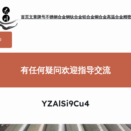
首页
文章
牌号
不锈钢
合金钢
钛合金
铝合金
铜合金
高温合金
精
有任何疑问欢迎指导交流
YZAlSi9Cu4