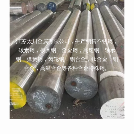
江苏太川金属有限公司，生产销售不锈钢，
碳素钢，模具钢，合金钢，高速钢，轴承
钢，弹簧钢，齿轮钢，铝合金，钛合金，铜
合金，高温合金等各种合金特殊钢。