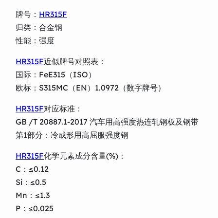
牌号：
HR315F
归类：合金钢
性能：强度
HR315F
近似牌号对照表：
国际：FeE315（ISO）
欧标：S315MC（EN）1.0972（数字牌号）
HR315F
对应标准：
GB /T 20887.1-2017 汽车用高强度热连轧钢板及钢带
第1部分：冷成形用高屈服强度钢
HR315F
化学元素成分含量(%)：
C：≤0.12
Si：≤0.5
Mn：≤1.3
P：≤0.025