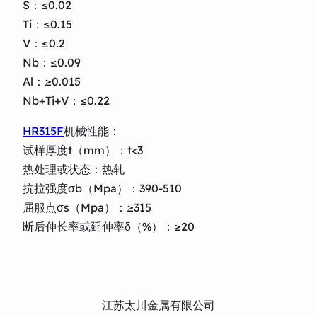
S：≤0.02
Ti：≤0.15
V：≤0.2
Nb：≤0.09
Al：≥0.015
Nb+Ti+V：≤0.22
HR315F
机械性能：
试样厚度t（mm）：t<3
热处理或状态：热轧
抗拉强度σb（Mpa）：390-510
屈服点σs（Mpa）：≥315
断后伸长率或延伸率δ（%）：≥20
江苏太川金属有限公司