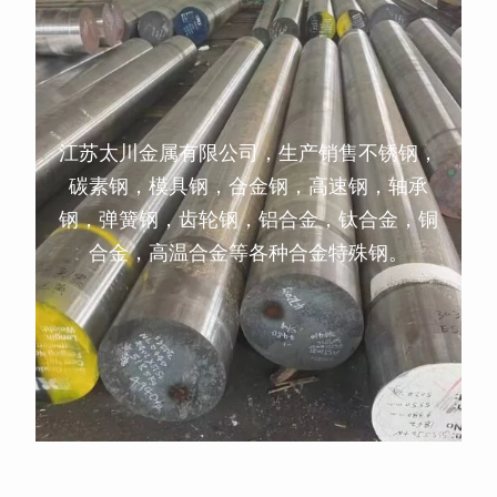
江苏太川金属有限公司，生产销售不锈钢，
碳素钢，模具钢，合金钢，高速钢，轴承
钢，弹簧钢，齿轮钢，铝合金，钛合金，铜
合金，高温合金等各种合金特殊钢。