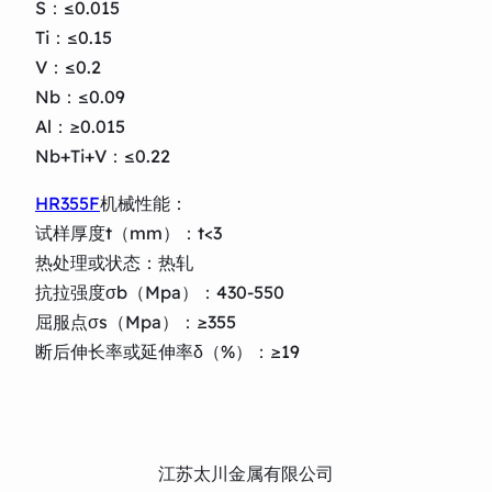
S：≤0.015
Ti：≤0.15
V：≤0.2
Nb：≤0.09
Al：≥0.015
Nb+Ti+V：≤0.22
HR355F
机械性能：
试样厚度t（mm）：t<3
热处理或状态：热轧
抗拉强度σb（Mpa）：430-550
屈服点σs（Mpa）：≥355
断后伸长率或延伸率δ（%）：≥19
江苏太川金属有限公司