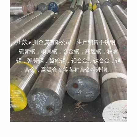
江苏太川金属有限公司，生产销售不锈钢，
碳素钢，模具钢，合金钢，高速钢，轴承
钢，弹簧钢，齿轮钢，铝合金，钛合金，铜
合金，高温合金等各种合金特殊钢。