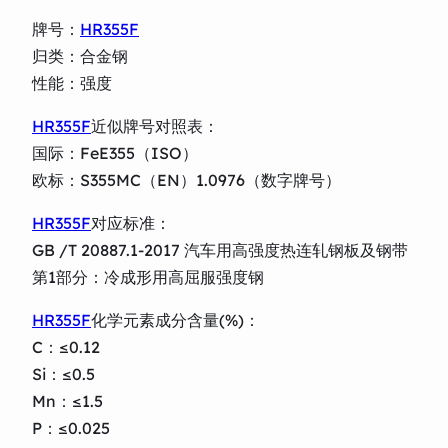
牌号：
HR355F
归类：合金钢
性能：强度
HR355F
近似牌号对照表：
国际：FeE355（ISO）
欧标：S355MC（EN）1.0976（数字牌号）
HR355F
对应标准：
GB /T 20887.1-2017 汽车用高强度热连轧钢板及钢带
第1部分：冷成形用高屈服强度钢
HR355F
化学元素成分含量(%)：
C：≤0.12
Si：≤0.5
Mn：≤1.5
P：≤0.025