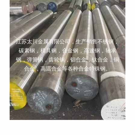
江苏太川金属有限公司，生产销售不锈钢，
碳素钢，模具钢，合金钢，高速钢，轴承
钢，弹簧钢，齿轮钢，铝合金，钛合金，铜
合金，高温合金等各种合金特殊钢。