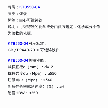
牌号：
KTB550-04
归类：铸铁
标签：白心可锻铸铁
说明：可锻铸铁的化学成分由供方选定，化学成分不作
为验收的依据。
KTB550-04
对应标准：
GB /T 9440-2010 可锻铸铁件
KTB550-04
机械性能：
试样直径d（mm）：d=12
抗拉强度σb（Mpa）：≥550
屈服点σs（Mpa）：≥340
断后伸长率或延伸率δ（%）：≥4
硬度HBW：≤250