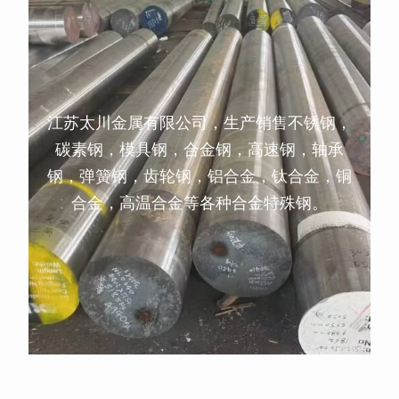
江苏太川金属有限公司，生产销售不锈钢，
碳素钢，模具钢，合金钢，高速钢，轴承
钢，弹簧钢，齿轮钢，铝合金，钛合金，铜
合金，高温合金等各种合金特殊钢。