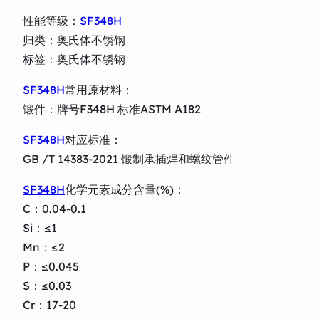
性能等级：
SF348H
归类：奥氏体不锈钢
标签：奥氏体不锈钢
SF348H
常用原材料：
锻件：牌号F348H 标准ASTM A182
SF348H
对应标准：
GB /T 14383-2021 锻制承插焊和螺纹管件
SF348H
化学元素成分含量(%)：
C：0.04-0.1
Si：≤1
Mn：≤2
P：≤0.045
S：≤0.03
Cr：17-20