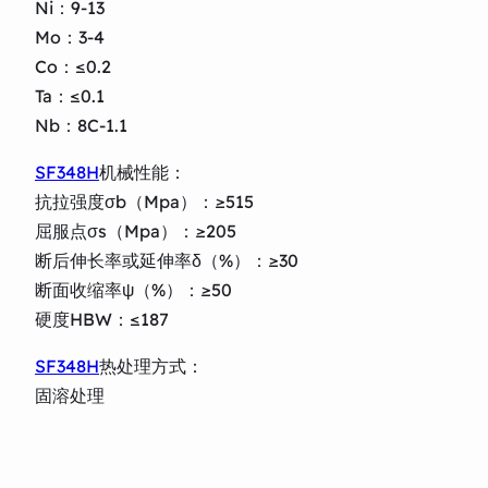
Ni：9-13
Mo：3-4
Co：≤0.2
Ta：≤0.1
Nb：8C-1.1
SF348H
机械性能：
抗拉强度σb（Mpa）：≥515
屈服点σs（Mpa）：≥205
断后伸长率或延伸率δ（%）：≥30
断面收缩率ψ（%）：≥50
硬度HBW：≤187
SF348H
热处理方式：
固溶处理