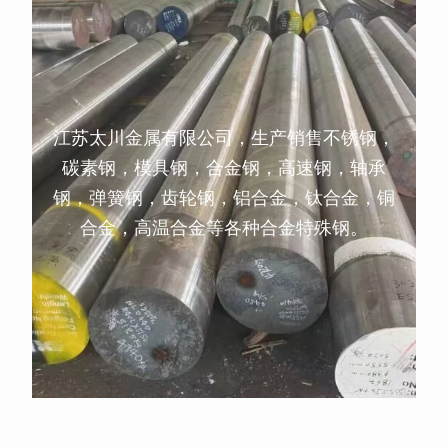
江苏太川金属有限公司，生产销售不锈钢，
碳素钢，模具钢，合金钢，高速钢，轴承
钢，弹簧钢，齿轮钢，铝合金，钛合金，铜
合金，高温合金等各种合金特殊钢。