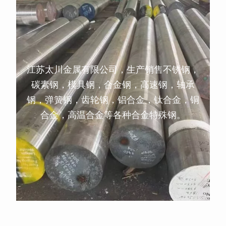
江苏太川金属有限公司，生产销售不锈钢，
碳素钢，模具钢，合金钢，高速钢，轴承
钢，弹簧钢，齿轮钢，铝合金，钛合金，铜
合金，高温合金等各种合金特殊钢。