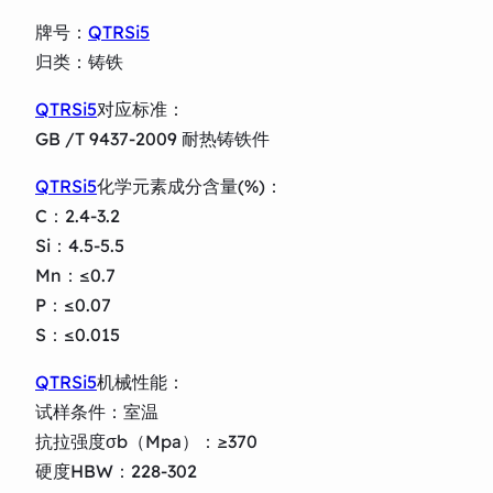
牌号：
QTRSi5
归类：铸铁
QTRSi5
对应标准：
GB /T 9437-2009 耐热铸铁件
QTRSi5
化学元素成分含量(%)：
C：2.4-3.2
Si：4.5-5.5
Mn：≤0.7
P：≤0.07
S：≤0.015
QTRSi5
机械性能：
试样条件：室温
抗拉强度σb（Mpa）：≥370
硬度HBW：228-302