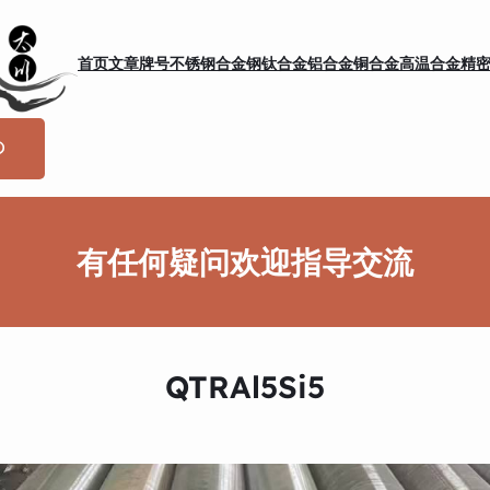
首页
文章
牌号
不锈钢
合金钢
钛合金
铝合金
铜合金
高温合金
精
有任何疑问欢迎指导交流
QTRAl5Si5