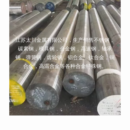
江苏太川金属有限公司，生产销售不锈钢，
碳素钢，模具钢，合金钢，高速钢，轴承
钢，弹簧钢，齿轮钢，铝合金，钛合金，铜
合金，高温合金等各种合金特殊钢。