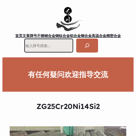
首页
文章
牌号
不锈钢
合金钢
钛合金
铝合金
铜合金
高温合金
精密合金
搜
索
有任何疑问欢迎指导交流
ZG25Cr20Ni14Si2