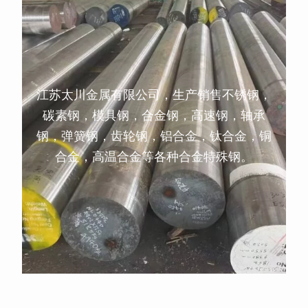
江苏太川金属有限公司，生产销售不锈钢，
碳素钢，模具钢，合金钢，高速钢，轴承
钢，弹簧钢，齿轮钢，铝合金，钛合金，铜
合金，高温合金等各种合金特殊钢。