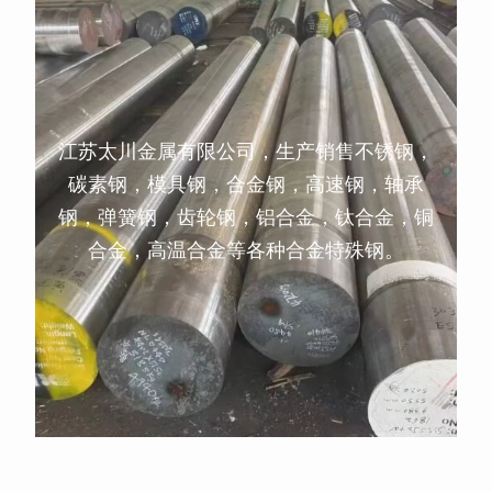
江苏太川金属有限公司，生产销售不锈钢，
碳素钢，模具钢，合金钢，高速钢，轴承
钢，弹簧钢，齿轮钢，铝合金，钛合金，铜
合金，高温合金等各种合金特殊钢。