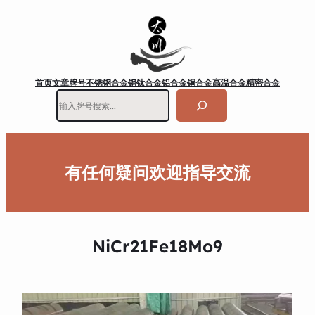
首页
文章
牌号
不锈钢
合金钢
钛合金
铝合金
铜合金
高温合金
精密合金
搜
索
有任何疑问欢迎指导交流
NiCr21Fe18Mo9