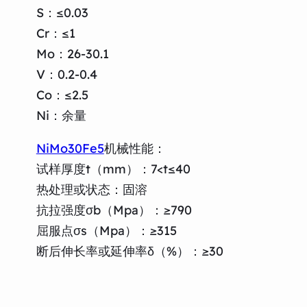
S：≤0.03
Cr：≤1
Mo：26-30.1
V：0.2-0.4
Co：≤2.5
Ni：余量
NiMo30Fe5
机械性能：
试样厚度t（mm）：7<t≤40
热处理或状态：固溶
抗拉强度σb（Mpa）：≥790
屈服点σs（Mpa）：≥315
断后伸长率或延伸率δ（%）：≥30