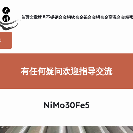
首页
文章
牌号
不锈钢
合金钢
钛合金
铝合金
铜合金
高温合金
精
有任何疑问欢迎指导交流
NiMo30Fe5