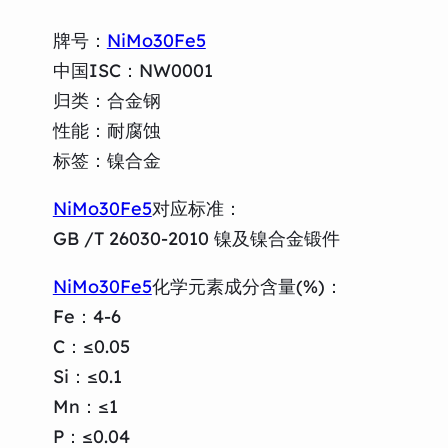
牌号：
NiMo30Fe5
中国ISC：NW0001
归类：合金钢
性能：耐腐蚀
标签：镍合金
NiMo30Fe5
对应标准：
GB /T 26030-2010 镍及镍合金锻件
NiMo30Fe5
化学元素成分含量(%)：
Fe：4-6
C：≤0.05
Si：≤0.1
Mn：≤1
P：≤0.04