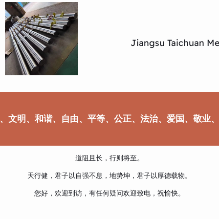
Jiangsu Taichuan Met
、文明、和谐、自由、平等、公正、法治、爱国、敬业
道阻且长，行则将至。
天行健，君子以自强不息，地势坤，君子以厚德载物。
您好，欢迎到访，有任何疑问欢迎致电，祝愉快。