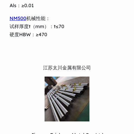
Als：≥0.01
NM500
机械性能：
试样厚度t（mm）：t≤70
硬度HBW：≥470
江苏太川金属有限公司