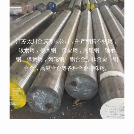
江苏太川金属有限公司，生产销售不锈钢，
碳素钢，模具钢，合金钢，高速钢，轴承
钢，弹簧钢，齿轮钢，铝合金，钛合金，铜
合金，高温合金等各种合金特殊钢。