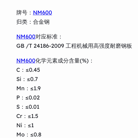
牌号：
NM600
归类：合金钢
NM600
对应标准：
GB /T 24186-2009 工程机械用高强度耐磨钢板
NM600
化学元素成分含量(%)：
C：≤0.45
Si：≤0.7
Mn：≤1.9
P：≤0.02
S：≤0.01
Cr：≤1.5
Ni：≤1
Mo：≤0.8