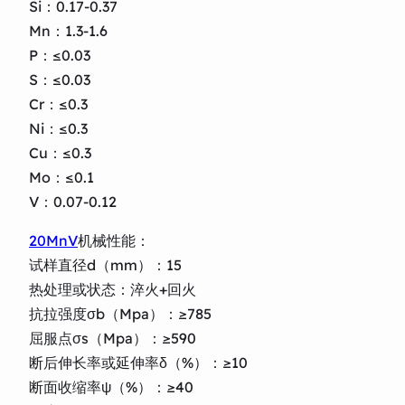
Si：0.17-0.37
Mn：1.3-1.6
P：≤0.03
S：≤0.03
Cr：≤0.3
Ni：≤0.3
Cu：≤0.3
Mo：≤0.1
V：0.07-0.12
20MnV
机械性能：
试样直径d（mm）：15
热处理或状态：淬火+回火
抗拉强度σb（Mpa）：≥785
屈服点σs（Mpa）：≥590
断后伸长率或延伸率δ（%）：≥10
断面收缩率ψ（%）：≥40