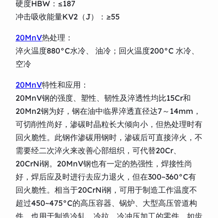
硬度HBW：≤187
冲击吸收能量KV2（J）：≥55
20MnV
热处理：
淬火温度880°C水冷、 油冷；回火温度200°C 水冷、
空冷
20MnV
特性和应用：
20MnV钢的强度、塑性、韧性及淬透性均比15Cr和
20Mn2钢为好，钢在油中临界淬透直径达7～14mm，
可切削性尚好，渗碳时晶粒长大倾向小，但热处理时有
回火脆性。此钢作渗碳用钢时，渗碳后可直接淬火，不
需要经二次淬火来改善心部组织，可代替20Cr、
20CrNi钢。20MnV钢也有一定的热强性，焊接性尚
好，焊后应及时进行去应力退火，但在300~360°C有
回火脆性。相当于20CrNi钢，可用于制造工作温度不
超过450~475°C的高压容器、锅炉、大型高压管道构
件，也用于制造冷轧、冷拉、冷冲压加工的零件，如齿