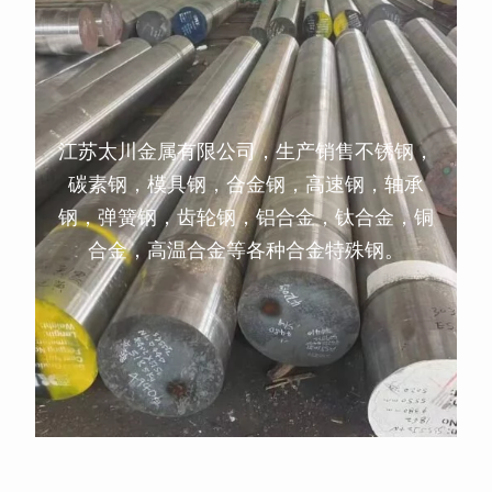
江苏太川金属有限公司，生产销售不锈钢，
碳素钢，模具钢，合金钢，高速钢，轴承
钢，弹簧钢，齿轮钢，铝合金，钛合金，铜
合金，高温合金等各种合金特殊钢。