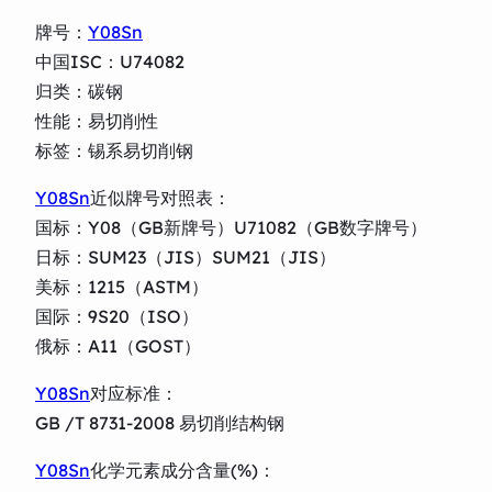
牌号：
Y08Sn
中国ISC：U74082
归类：碳钢
性能：易切削性
标签：锡系易切削钢
Y08Sn
近似牌号对照表：
国标：Y08（GB新牌号）U71082（GB数字牌号）
日标：SUM23（JIS）SUM21（JIS）
美标：1215（ASTM）
国际：9S20（ISO）
俄标：A11（GOST）
Y08Sn
对应标准：
GB /T 8731-2008 易切削结构钢
Y08Sn
化学元素成分含量(%)：