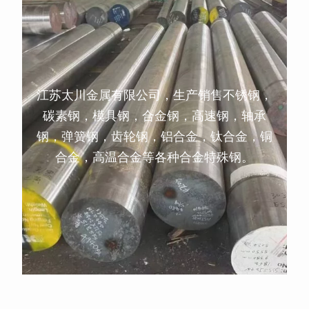
江苏太川金属有限公司，生产销售不锈钢，
碳素钢，模具钢，合金钢，高速钢，轴承
钢，弹簧钢，齿轮钢，铝合金，钛合金，铜
合金，高温合金等各种合金特殊钢。