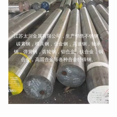
江苏太川金属有限公司，生产销售不锈钢，
碳素钢，模具钢，合金钢，高速钢，轴承
钢，弹簧钢，齿轮钢，铝合金，钛合金，铜
合金，高温合金等各种合金特殊钢。