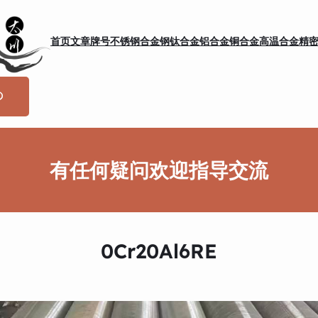
首页
文章
牌号
不锈钢
合金钢
钛合金
铝合金
铜合金
高温合金
精
有任何疑问欢迎指导交流
0Cr20Al6RE