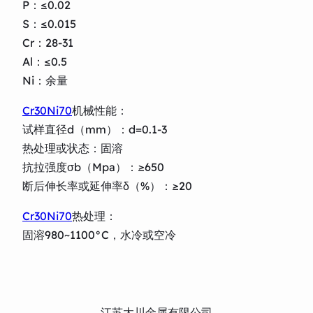
P：≤0.02
S：≤0.015
Cr：28-31
Al：≤0.5
Ni：余量
Cr30Ni70
机械性能：
试样直径d（mm）：d=0.1-3
热处理或状态：固溶
抗拉强度σb（Mpa）：≥650
断后伸长率或延伸率δ（%）：≥20
Cr30Ni70
热处理：
固溶980~1100°C，水冷或空冷
江苏太川金属有限公司