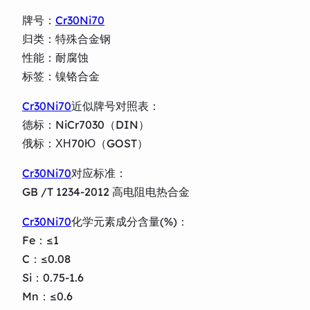
牌号：
Cr30Ni70
归类：特殊合金钢
性能：耐腐蚀
标签：镍铬合金
Cr30Ni70
近似牌号对照表：
德标：NiCr7030（DIN）
俄标：ХН70Ю（GOST）
Cr30Ni70
对应标准：
GB /T 1234-2012 高电阻电热合金
Cr30Ni70
化学元素成分含量(%)：
Fe：≤1
C：≤0.08
Si：0.75-1.6
Mn：≤0.6