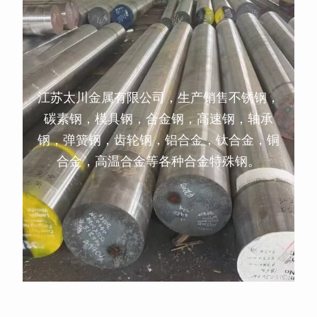
江苏太川金属有限公司，生产销售不锈钢，
碳素钢，模具钢，合金钢，高速钢，轴承
钢，弹簧钢，齿轮钢，铝合金，钛合金，铜
合金，高温合金等各种合金特殊钢。