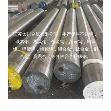
江苏太川金属有限公司，生产销售不锈钢，
碳素钢，模具钢，合金钢，高速钢，轴承
钢，弹簧钢，齿轮钢，铝合金，钛合金，铜
合金，高温合金等各种合金特殊钢。