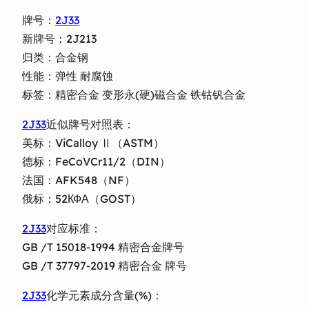
牌号：
2J33
新牌号：2J213
归类：合金钢
性能：弹性 耐腐蚀
标签：精密合金 变形永(硬)磁合金 铁钴钒合金
2J33
近似牌号对照表：
美标：ViCalloy Ⅱ（ASTM）
德标：FeCoVCr11/2（DIN）
法国：AFK548（NF）
俄标：52КФА（GOST）
2J33
对应标准：
GB /T 15018-1994 精密合金牌号
GB /T 37797-2019 精密合金 牌号
2J33
化学元素成分含量(%)：