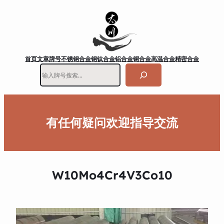
首页
文章
牌号
不锈钢
合金钢
钛合金
铝合金
铜合金
高温合金
精密合金
搜
索
有任何疑问欢迎指导交流
W10Mo4Cr4V3Co10