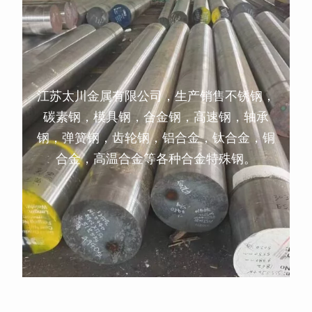
江苏太川金属有限公司，生产销售不锈钢，
碳素钢，模具钢，合金钢，高速钢，轴承
钢，弹簧钢，齿轮钢，铝合金，钛合金，铜
合金，高温合金等各种合金特殊钢。